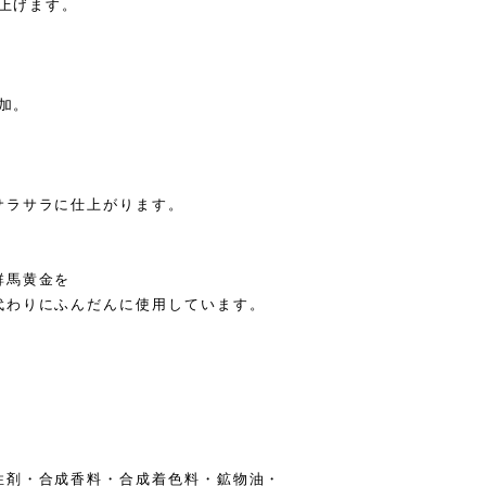
し上げます。
添加。
、
サラサラに仕上がります。
群馬黄金を
代わりにふんだんに使用しています。
性剤・合成香料・合成着色料・鉱物油・