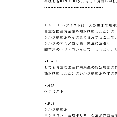
今後ともKINUEKIをよろしくお願い申
--------------------------------------
KINUEKIヘアミストは、天然由来で無
貴重な国産黄金繭を熱水抽出しただけの
シルク抽出液をそのまま使用することで
シルクのアミノ酸が髪・頭皮に浸透し
髪本来のハリ・コシが出て、しっとり、
●Point
とても貴重な国産群馬県産の指定農家の
熱水抽出しただけのシルク抽出液を水の
●分類
ヘアミスト
●成分
シルク抽出液
※シリコン・合成ポリマー石油系界面活