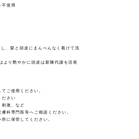
を不使用
ドライし、髪と頭皮にまんべんなく着けて洗
髪はより艶やかに頭皮は新陳代謝を活発
してご使用ください。
ください
、刺激、など
膚科専門医等へご相談ください。
い所に保管してください。